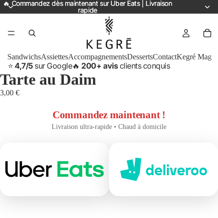
🔥 Commandez dès maintenant sur Uber Eats | Livraison
🔥 Commandez dès maintenant sur Uber Eats | Livraison
rapide
rapide
Sandwichs
Assiettes
Accompagnements
Desserts
Contact
Kegré Mag
⭐
4,7/5
sur Google
🔥
200+ avis
clients conquis
Tarte au Daim
3,00 €
Commandez maintenant !
Livraison ultra-rapide • Chaud à domicile