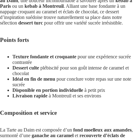
au Daim
, une douceur incontournable à savourer après un
kebab à
Paris
ou un
kebab à Montreuil
. Alliant une base fondante à un
nappage croquant au caramel et éclats de chocolat, ce dessert
d’inspiration suédoise trouve naturellement sa place dans notre
sélection
dessert turc
pour offrir une variété sucrée irrésistible.
Points forts
Texture fondante et croquante
pour une expérience sucrée
contrastée
Dessert culte
plébiscité pour son goût intense de caramel et
chocolat
Idéal en fin de menu
pour conclure votre repas sur une note
sucrée
Disponible en portion individuelle
à petit prix
Livraison rapide
à Montreuil et ses environs
Composition et service
La Tarte au Daim est composée d’un
fond moelleux aux amandes
,
surmonté d’une
ganache au caramel
et
recouverte d’éclats de