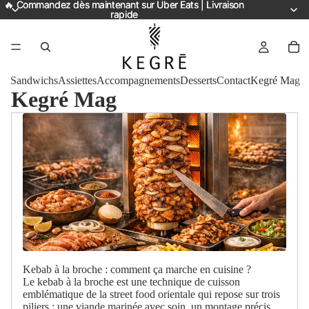
🔥 Commandez dès maintenant sur Uber Eats | Livraison
🔥 Commandez dès maintenant sur Uber Eats | Livraison
rapide
rapide
Sandwichs
Assiettes
Accompagnements
Desserts
Contact
Kegré Mag
Kegré Mag
Kebab à la broche : comment ça marche en cuisine ?
Le kebab à la broche est une technique de cuisson
emblématique de la street food orientale qui repose sur trois
piliers : une viande marinée avec soin, un montage précis...