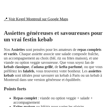
📍 Voir Kegré Montreuil sur Google Maps
Assiettes généreuses et savoureuses pour
un vrai festin kebab
Nos
Assiettes
sont pensées pour les amateurs de
repas complets
et variés
. Chaque assiette associe une salade composée fraîche,
un accompagnement au choix (blé, riz ou frites maison), et une
viande ou option veggie savoureuse. Que vous soyez fan de
kebab classique
, d'
adana grillé
, de
kefta parfumé
, ou que vous
préfériez les
falafels
, vous trouverez votre bonheur. Les
assiettes
kebab
sont idéales pour savourer un kebab à Paris ou un kebab à
Montreuil dans une version généreuse et équilibrée.
Points forts
Repas complet
: viande ou option veggie + salade +
accompagnement
Frites maison
ou blé/riz pour varier les plaisirs