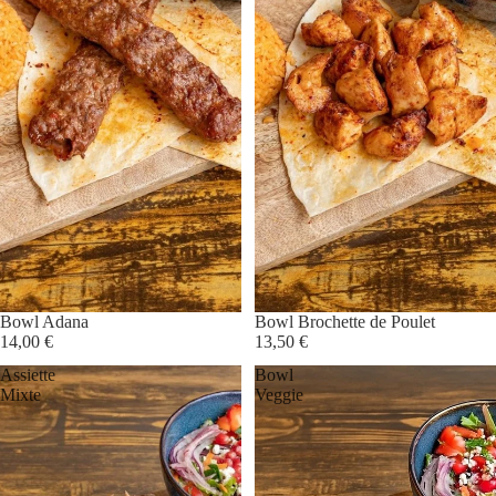
Bowl Adana
Bowl Brochette de Poulet
14,00 €
13,50 €
Assiette
Bowl
Mixte
Veggie