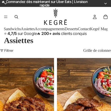
🔥 Commandez dès maintenant sur Uber Eats | Livraison
🔥 Commandez dès maintenant sur Uber Eats | Livraison
rapide
rapide
Sandwichs
Assiettes
Accompagnements
Desserts
Contact
Kegré Mag
⭐
4,7/5
sur Google
🔥
200+ avis
clients conquis
Assiettes
Filtrer
Grille de colonne
Bowl
Bowl
Kegré
Kefta