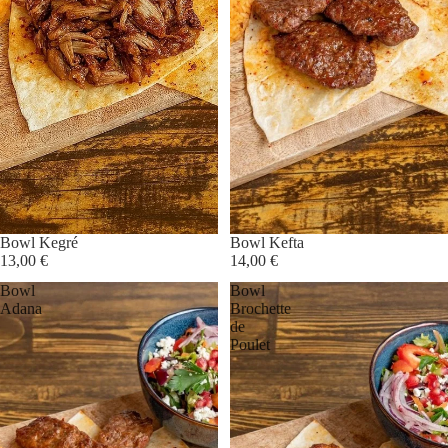
Bowl Kegré
Bowl Kefta
13,00 €
14,00 €
Bowl
Bowl
Adana
Brochette
de
Poulet