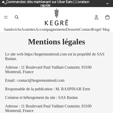
🔥 Commandez dès maintenant sur Uber Eats | Livraison
🔥 Commandez dès maintenant sur Uber Eats | Livraison
rapide
rapide
Sandwichs
Assiettes
Accompagnements
Desserts
Contact
Kegré Mag
Mentions légales
Le site web https://kegremontreuil.com est la propriété de SAS
Baslan.
Adresse : 11 Boulevard Paul Vaillant Couturier, 93100
Montreuil, France
Email : contact@kegremontreuil.com
Responsable de la publication : M. BASPINAR Eren
Créateur et hébergement du site : SAS Baslan
Adresse : 11 Boulevard Paul Vaillant Couturier, 93100
Montreuil, France