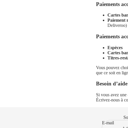
Paiements acc
Cartes ban
Paiement m
Deliveroo)
Paiements acc
Espèces
Cartes ban
Titres-res
Vous pouvez choi
que ce soit en lig
Besoin d’aide
Si vous avez une 
Écrivez-nous à
c
So
E-mail