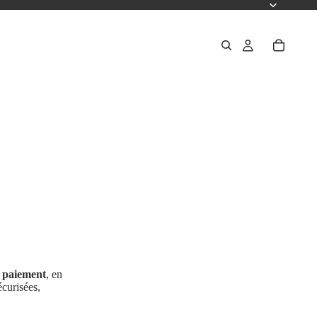
 paiement
, en
écurisées,