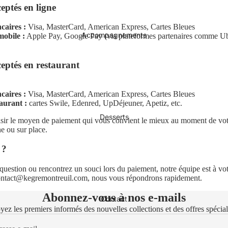
eptés en ligne
caires :
Visa, MasterCard, American Express, Cartes Bleues
Accompagnements
obile :
Apple Pay, Google Pay (via plateformes partenaires comme Ub
eptés en restaurant
caires :
Visa, MasterCard, American Express, Cartes Bleues
taurant :
cartes Swile, Edenred, UpDéjeuner, Apetiz, etc.
Desserts
sir le moyen de paiement qui vous convient le mieux au moment de v
ne ou sur place.
 ?
question ou rencontrez un souci lors du paiement, notre équipe est à vot
ontact@kegremontreuil.com
, nous vous répondrons rapidement.
Abonnez-vous à nos e-mails
Contact
yez les premiers informés des nouvelles collections et des offres spécial