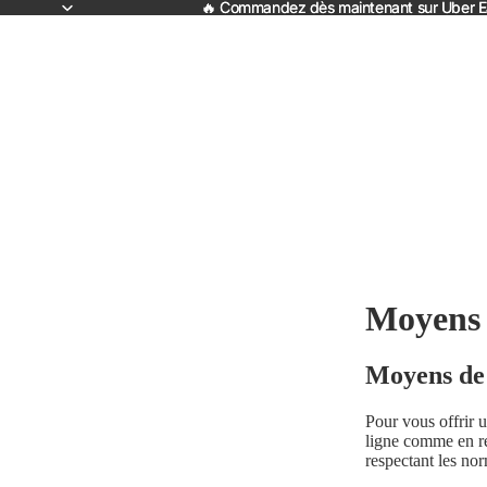
🔥 Commandez dès maintenant sur Uber Eat
🔥 Commandez dès maintenant sur Uber Eat
Moyens 
Moyens de
Pour vous offrir 
ligne comme en res
respectant les nor